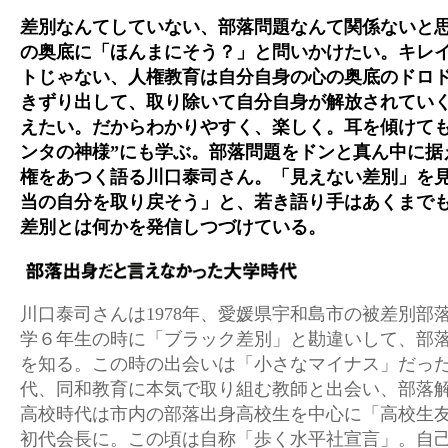
差別なんてしていない、部落問題なんて関係ないと
の奥底に「ほんまにそう？」と問いかけたい。キレ
トじゃない、人権教育は自分自身の心の奥底のドロ
きずり出して、取り除いて自分自身が解放されてい
えたい。だからわかりやすく、楽しく。耳を傾けても
ンタの神様”にも学ぶ。部落問題をドンと真ん中に据
権をあつく語る川口泰司さん。「見えない差別」を
当の自分を取り戻そう」と、若き語り手はあくまで
差別とは何かを発信しつづけている。
川口泰司さんは1978年、愛媛県宇和島市の被差別部
学６年生の時に「ブラック差別」と勘違いして、部
を知る。この時の出会いは「小さなマイナス」だっ
代、同和教育に本気で取り組む教師と出会い、部落
高校時代は市内の部落出身高校生を中心に「高校生
初代会長に。この頃は自称「歩く水平社宣言」。自