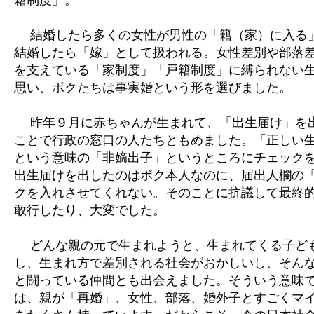
籍制度」。
結婚したら多くの女性が男性の「籍（家）に入る
結婚したら「嫁」として扱われる。女性差別や部落
を支えている「家制度」「戸籍制度」に縛られない
思い、ボクたちは事実婚という形を選びました。
昨年９月に赤ちゃんが生まれて、「出生届け」を
ことで行政の窓口の人たちともめました。「正しい
という意味の「非嫡出子」というところにチェック
出生届けを出したのはボク本人なのに、届出人欄の
クを入れさせてくれない。そのことに抗議して最終
敢行したり、大変でした。
どんな親の元で生まれようと、生まれてくる子ど
し、生まれ方で差別される社会がおかしいし、そん
と闘っている仲間とも出会えました。そういう意味
は、親が「再婚」、女性、部落、婚外子とすごくマ