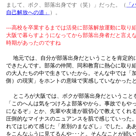
まして、ボク、部落出身です（笑）」だった。（
「
自己解放への道」
）。
---高校を卒業するまでは活発に部落解放運動に取り
大阪で暮らすようになってから部落出身者だと言え
時期があったのですね
地元では、自分が部落出身だということを肯定的
できたんです。部落の仲間、同和教育に熱心に取り
の大人たちの中で生きていたから。そんな中では「
側）の現実」をホントの意味で実感していなかった
ところが大阪では、ボクが部落出身だということ
「このへんは気をつけろよ部落やから。事故でもや
になるぞ」とか、先輩や友達が親切心で教えてくれ
圧倒的なマイナスのニュアンスを肌で感じていった
れてはじめて感じた「差別のまなざし」でした。あ
をこんなふうに見てるんや･･･と。そんなことが続