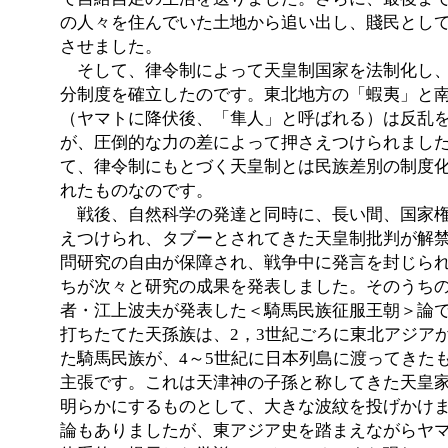
の人々を住んでいた土地から追い出し、賤民とし
させました。
そして、律令制によって天皇制国家を法制化し、
分制度を確立したのです。東北地方の「蝦夷」と
（ヤマトに降伏後、「隼人」と呼ばれる）は反乱
が、圧倒的な力の差によって押さえつけられまし
て、律令制にもとづく天皇制とは民族差別の制度
れたものなのです。
戦後、自然科学の発達と同時に、長い間、国家権
えつけられ、タブーとされてきた天皇制批判が解
問研究の自由が保障され、戦争中に発言を封じら
ちが次々と研究の成果を発表しました。そのうち
者・江上波夫が発表した＜騎馬民族征服王朝＞論
打ちたてた天孫族は、2，3世紀ごろに東北アジア
た騎馬民族が、4～5世紀に日本列島に渡ってきた
主張です。これは天津神の子孫と称してきた天皇
明らかにするものとして、大きな波紋を投げかけ
論もありましたが、東アジア史を踏まえながらヤ