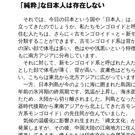
それでは、今日の日本という国や「日本人」は、
立ってきたのでしょうか。私たちモンゴロイドと
住む人たちは、さらに＜古モンゴロイド＞と＜新
分類することができます。古モンゴロイド系は背
の深い顔で体毛は多い。色はやや浅黒いという特
もに南方アジアに分布しています。
それに対して、新モンゴロイド系と呼ばれた人た
とした顔で体毛が薄く、背が高い。皮膚色はどち
い。こちらは東北から北方アジアに広がっていま
一方、日本列島が今のように海に囲まれた島国に
年前の氷河期の終焉期です。気温が上昇し、海水面
たため、大陸から切り離されました。列島となっ
器時代後期から東南アジアから北上してきた古モ
方系モンゴロイド）の先住民が住んでいました。
気候の温暖化に影響され生まれた「縄文文化」が
発展しますが、その後、中国大陸の江南地方に住