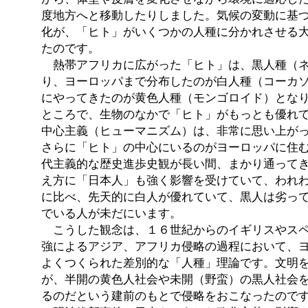
度地方へと移動したりしました。気候の変動に基
化が、「
ヒト」がいくつかの人種に分かれさせる
たのです。
熱帯アフリカに広がった「ヒト」は、黒人種（ネ
り、ヨーロッパまで分布したのが白人種（コーカ
にやってきたのが黄色人種（モンゴロイド）とな
ところで、生物のなかで「ヒト」がもっとも優れ
中心主義（ヒューマニズム）は、非常に思い上が
さらに「ヒト」の中心にいるのがヨーロッパに住
代主義的な歴史進歩史観が長い間、まかり通って
え方に「日本人」も強く影響を受けていて、われ
に比べ、先天的に白人が優れていて、黒人は劣っ
でいる人が未だにいます。
こうした観念は、１６世紀からのイギリスやスペ
強によるアジア、アフリカ侵略の過程において、
よくつくられた差別的な「人種」理論です。文明
が、半開の黄色人社会や未開（野蛮）の黒人社会を
るのだという建前のもとで侵略をおこなったので