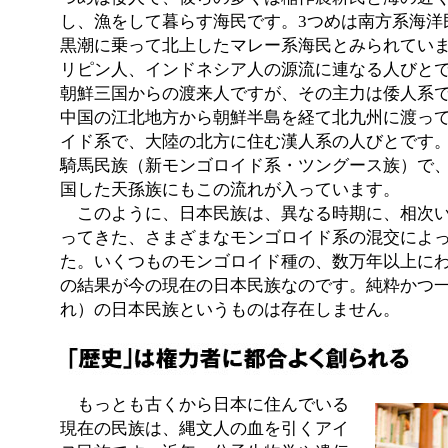
し、漁をして暮らす海民です。3つめは南方系海洋
黒潮に乗って北上したマレー系海民とみられてい
リピン人、インドネシア人の源流に連なる人びと
朝鮮三国からの渡来人ですが、その主力は倭人系
中国の江北地方から朝鮮半島を経て北九州に渡っ
イド系で、大陸の北方に住む漢人系の人びとです
騎馬民族（新モンゴロイド系・ツングース族）で
国した天孫族にもこの流れが入っています。
このように、日本民族は、異なる時期に、相次い
ってきた、さまざまなモンゴロイド系の混交によ
た。いくつものモンゴロイド種の、数万年以上に
の結果が今の現在の日本民族なのです。純粋かつ
れ）の日本民族というものは存在しません。
もっとも古くから日本に住んでいる
現在の民族は、縄文人の血を引くアイ