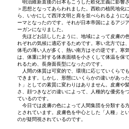
明治維新直後の日本もこうした欧化主義に影響さ
＞思想となってあらわれました。西欧の植民地化
ら、いかにして西洋文明と肩を並べられるように
ーマとなったのです。それが日本帝国によるアジ
ーガンになりました。
先ほどお話ししたように、地域によって皮膚の色
れぞれの気候に適応するためです。寒い北方では
体毛の薄い人が多く、熱い南方はその逆です。寒
は、体重に対する体表面積を小さくして体温を保
れるため、長身面長型になったのです。
人間の体質は可変的で、環境に応じていくらでも
できます。しかし、形態にいくらかの違いがあっ
ト」としての素質に変わりはありません。皮膚や
さ、顔つきなどの違いによって、人種的な優劣を
ているのです。
今日では皮膚の色によって人間集団を分類する方
とされています。皮膚色を中心とした「人種」と
のが疑問視されているのです。