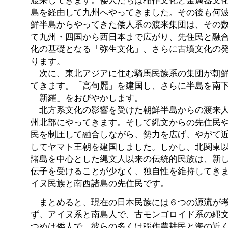
渡来してきます。倭人たちは稲作文化と金属器文
島を経由して九州へやってきました。その後も何
鮮半島からやってきた倭人系の渡来集団は、その
て九州・四国から西日本まで広がり、先住民と融
化の基礎となる「弥生文化」、さらに古墳文化の
ります。
次に、東北アジアに住む騎馬民族系の集団が朝鮮
てきます。「高句麗」を建国し、さらに半島を南
「新羅」をおびやかします。
北方系文化の影響を受けた朝鮮半島からの渡来人
州北部にやってきます。そして縄文からの先住民
民を制圧して融合しながら、勢力を広げ、やがて
してヤマト王朝を建国しました。しかし、北関東
諸島を中心とした縄文人以来の伝統的民族は、新
伝子を受けることが少なく、独自性を維持してき
イヌ民族と南西諸島の先住民です。
まとめると、現在の日本民族には６つの源流が考
ず、アイヌ系と南島人で、古モンゴロイド系の縄文
つめは倭人で、彼らの多くは稲作農耕民と海の近