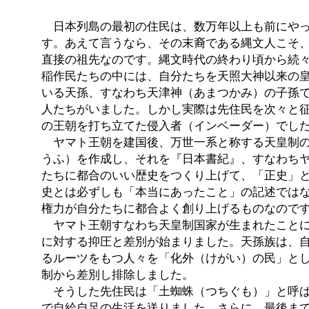
日本列島の最初の住民は、数万年以上も前にやっ
す。あえて言うなら、その末裔である縄文人こそ
直接の祖先なのです。縄文時代の終わり頃から続
稲作民たちの中には、自分たちを天照大神以来の
いる天孫、すなわち天津神（あまつかみ）の子孫
人たちがいました。しかし実際は先住民を次々と
の王朝を打ち立てた侵入者（インベーダー）でし
ヤマト王朝を建国後、万世一系と称する天皇制の
うふ）を作成し、それを『日本書紀』、すなわち
たちに都合のいい歴史をつくり上げて、「正史」
史とは必ずしも「本当にあったこと」の記述では
権力が自分たちに都合よく創り上げるものなので
ヤマト王朝すなわち天皇制国家が生まれたことに
に対する抑圧と差別が始まりました。天孫族は、
るルーツをもつ人々を「化外（けがい）の民」と
制から差別し排除しました。
そうした先住民は「土蜘蛛（つちぐも）」と呼ば
で自給自足の生活を送りました。さらに、最後ま