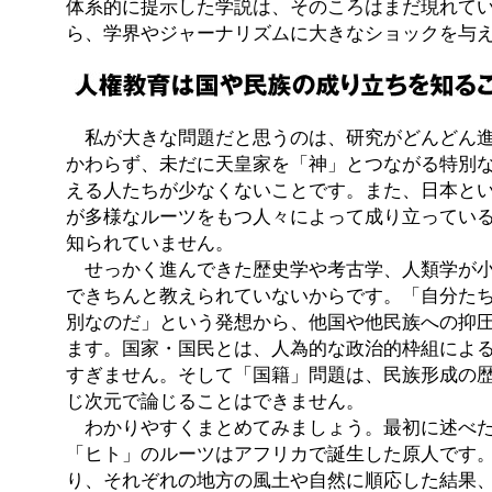
体系的に提示した学説は、そのころはまだ現れて
ら、学界やジャーナリズムに大きなショックを与
私が大きな問題だと思うのは、研究がどんどん進
かわらず、未だに天皇家を「神」とつながる特別
える人たちが少なくないことです。また、日本と
が多様なルーツをもつ人々によって成り立ってい
知られていません。
せっかく進んできた歴史学や考古学、人類学が小
できちんと教えられていないからです。「自分た
別なのだ」という発想から、他国や他民族への抑
ます。国家・国民とは、人為的な政治的枠組によ
すぎません。そして「国籍」問題は、民族形成の
じ次元で論じることはできません。
わかりやすくまとめてみましょう。最初に述べた
「ヒト」のルーツはアフリカで誕生した原人です
り、それぞれの地方の風土や自然に順応した結果