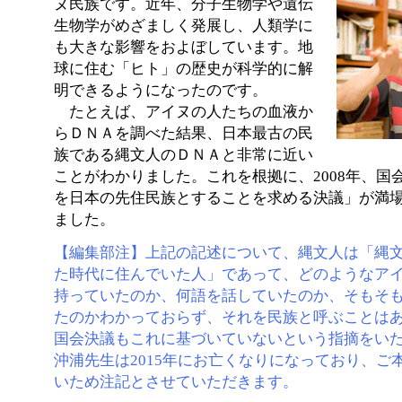
ヌ民族です。近年、分子生物学や遺伝
生物学がめざましく発展し、人類学に
も大きな影響をおよぼしています。地
球に住む「ヒト」の歴史が科学的に解
明できるようになったのです。
たとえば、アイヌの人たちの血液か
らＤＮＡを調べた結果、日本最古の民
族である縄文人のＤＮＡと非常に近い
ことがわかりました。これを根拠に、2008年、国
を日本の先住民族とすることを求める決議」が満
ました。
【編集部注】上記の記述について、縄文人は「縄
た時代に住んでいた人」であって、どのようなア
持っていたのか、何語を話していたのか、そもそ
たのかわかっておらず、それを民族と呼ぶことは
国会決議もこれに基づいていないという指摘をい
沖浦先生は2015年にお亡くなりになっており、ご
いため注記とさせていただきます。