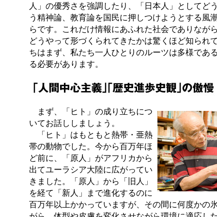
人」の優秀さを強調したり、「日本人」としてど
う精神論、教育論を国民に押しつけようとする風
らです。これだけ情報にあふれた社会でありなが
どうやって形づくられてきたかは驚くほど知られ
ちはまず、私たち一人ひとりのルーツは多様であ
る必要があります。
まず、「ヒト」の成り立ちにつ
いてお話ししましょう。
「ヒト」はもともと熱帯・亜熱
帯の動物でした。今から百万年ほ
ど前に、「原人」がアフリカから
出てユーラシア大陸に広がってい
きました。「原人」から「旧人」
を経て「新人」まで進化するのに
百万年以上かかっていますが、その間に何度かの
がら、体型や皮膚を変化させながら環境に適応し