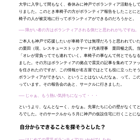
大学に入学して間もなく、春休みに神戸でボランティア活動をし
りました。このとき車椅子の方がボランティア報告をしたことに
椅子の人が被災地に行ってボランティアができるのだろうかと。
── 障がい者の方はボランティアされる側だと思われがちですね。
ご本人も神戸で応援したいが車椅子では無理だろうと思われてい
の栗田（現、レスキューストックヤード代表理事 栗田暢之氏。
「オレが背負ってでも連れていく。車椅子の事なんて何とでもな
ました。その方はボランティアの拠点で震災の記事を集めてファ
を任されたのですが、この情報が名古屋ではとても役に立ったそ
ボランティアができない、ということはないんだなぁ、って。こ
っています。その報告会のあと、サークルに行きました。
── じゃぁ、もう熱い気持ちになって・・・
というより、なんとなーく、かなぁ。先輩たちに心の壁がなくて
ろでした。そのサークルから５月に神戸の仮設住宅に行くことに
── はじめての震災ボランティアはいかがでしたか