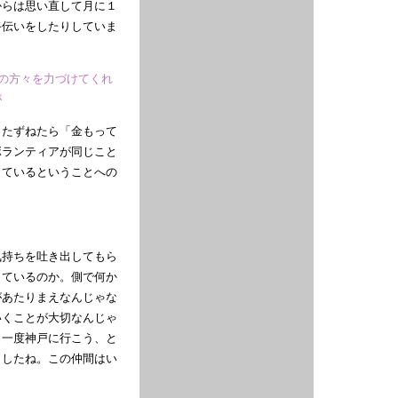
からは思い直して月に１
手伝いをしたりしていま
者の方々を力づけてくれ
が
とたずねたら「金もって
ボランティアが同じこと
っているということへの
。
気持ちを吐き出してもら
きているのか。側で何か
があたりまえなんじゃな
いくことが大切なんじゃ
う一度神戸に行こう、と
ましたね。この仲間はい