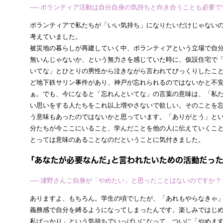
── ボランティア活動は自分自身の気持ちと向き合うことも必要で
ボランティアで私たちが「いい気持ち」になりたいだけじゃない
考えていました。
被災地の暮らしが再建していく中、ボランティアという立場で自
無いんじゃないか、という無力さを感じていた時に、仮設住宅で
いてな」とひとりの男性から泣きながら言われてびっくりしたこ
ど地下鉄サリン事件があり、神戸が忘れられるのではないかと不
ぁ。でも、今になると「忘れんといてな」の言葉の意味は、「私
い思いをする人たちをこれ以上増やさないで欲しい。そのことを
う意味もあったのではないかと思っています。「ありがとう」と
分たちが今ここにいること、学んだことを他の人に伝えていくこ
とっては意味のあることなのだということに気付きました。
── 浦野さんご自身が「やめたい」と思ったことはないのですか？
ありますよ、もちろん。学生の頃でしたが、「あれもやらなきゃ
義務感で自分を縛るようになってしまったんです。楽しみではじ
私ばっかり」という気持ちでいっぱいになって、ついに「やめま