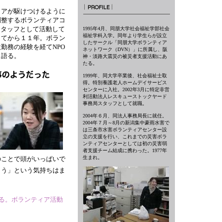
ィアが駆けつけるように
調整するボランティアコ
スタッフとして活動して
1995年4月、同朋大学社会福祉学部社会
福祉学科入学。同年より学生らが設立
してから１１年。ボラン
したサークル「同朋大学ボランティア
勤務の経験を経てNPO
ネットワーク（DVN）」に所属し、阪
と語る。
神・淡路大震災の被災者支援活動にあ
たる。
1999年、同大学卒業後、社会福祉士取
得。特別養護老人ホームデイサービス
センターに入社。2002年3月に特定非営
利活動法人レスキューストックヤード
事務局スタッフとして就職。
2004年６月、同法人事務局長に就任。
2004年７月～8月の新潟集中豪雨水害で
は三条市水害ボランティアセンター設
立の支援を行い、これまでの災害ボラ
ンティアセンターとしては初の災害弱
者支援チーム結成に携わった。1977年
生まれ。
のことで頭がいっぱいで
こう」という気持ちはま
いる。ボランティア活動