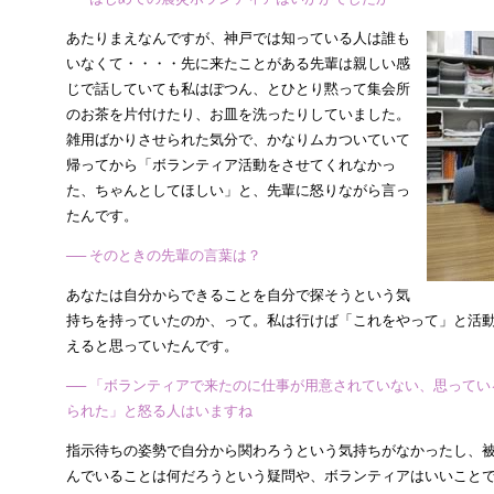
あたりまえなんですが、神戸では知っている人は誰も
いなくて・・・・先に来たことがある先輩は親しい感
じで話していても私はぽつん、とひとり黙って集会所
のお茶を片付けたり、お皿を洗ったりしていました。
雑用ばかりさせられた気分で、かなりムカついていて
帰ってから「ボランティア活動をさせてくれなかっ
た、ちゃんとしてほしい」と、先輩に怒りながら言っ
たんです。
── そのときの先輩の言葉は？
あなたは自分からできることを自分で探そうという気
持ちを持っていたのか、って。私は行けば「これをやって」と活
えると思っていたんです。
── 「ボランティアで来たのに仕事が用意されていない、思って
られた」と怒る人はいますね
指示待ちの姿勢で自分から関わろうという気持ちがなかったし、
んでいることは何だろうという疑問や、ボランティアはいいこと