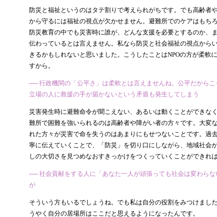
防災と福祉というのはタテ割りで考えられがちです。でも高齢者
から守るには福祉の視点が欠かせません。避難所でのケアはもち
防災教育の中でも災害時に誰が、どんな支援を必要とするのか、
伝わっているとは言えません。私なら防災と社会福祉の視点から
きるかもしれないと思いました。こうしたことはNPOの方が柔軟
すから。
── 行政機関の「公平さ」は柔軟とは言えませんね。公平だから
立場の人に救援の手が届かないという矛盾も発生してしまう
災害発生時に避難命令が聞こえない、あるいは動くことができな
難所で困難を強いられるのは高齢者や障がい者の方々です。大変
れた方々が災害で命を失うのはあまりにもせつないことです。過
寧に伝えていくことで、「防災」を切り口にしながら、地域社会
しの大切さを見つめなおすきっかけをつくっていくことができれ
── 社会貢献をする人に「あなた一人が頑張っても社会は変わら
が
そういう方もいるでしょうね。でも私は自分の役割をみつけまし
うやく自分の居場所はここだと思えるようになったんです。