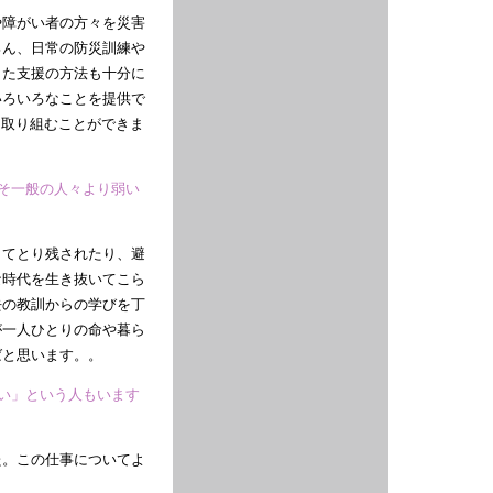
や障がい者の方々を災害
ろん、日常の防災訓練や
また支援の方法も十分に
いろいろなことを提供で
に取り組むことができま
こそ一般の人々より弱い
くてとり残されたり、避
な時代を生き抜いてこら
去の教訓からの学びを丁
が一人ひとりの命や暮ら
ばと思います。。
ない」という人もいます
た。この仕事についてよ