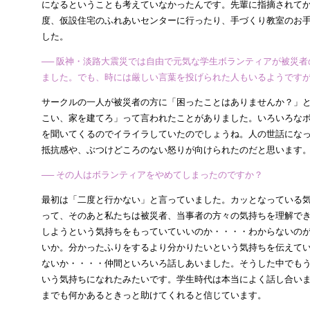
になるということも考えていなかったんです。先輩に指摘されて
度、仮設住宅のふれあいセンターに行ったり、手づくり教室のお
した。
── 阪神・淡路大震災では自由で元気な学生ボランティアが被災
ました。でも、時には厳しい言葉を投げられた人もいるようです
サークルの一人が被災者の方に「困ったことはありませんか？」
こい、家を建てろ」って言われたことがありました。いろいろな
を聞いてくるのでイライラしていたのでしょうね。人の世話にな
抵抗感や、ぶつけどころのない怒りが向けられたのだと思います
── その人はボランティアをやめてしまったのですか？
最初は「二度と行かない」と言っていました。カッとなっている
って、そのあと私たちは被災者、当事者の方々の気持ちを理解で
しようという気持ちをもっていていいのか・・・・わからないの
いか。分かったふりをするより分かりたいという気持ちを伝えて
ないか・・・・仲間といろいろ話しあいました。そうした中でも
いう気持ちになれたみたいです。学生時代は本当によく話し合い
までも何かあるときっと助けてくれると信じています。