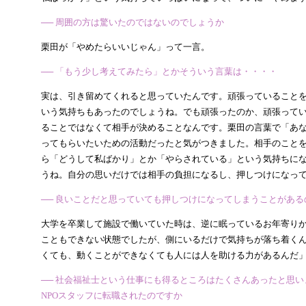
── 周囲の方は驚いたのではないのでしょうか
栗田が「やめたらいいじゃん」って一言。
── 「もう少し考えてみたら」とかそういう言葉は・・・・
実は、引き留めてくれると思っていたんです。頑張っていること
いう気持ちもあったのでしょうね。でも頑張ったのか、頑張って
ることではなくて相手が決めることなんです。栗田の言葉で「あ
ってもらいたいための活動だったと気がつきました。相手のこと
ら「どうして私ばかり」とか「やらされている」という気持ちに
うね。自分の思いだけでは相手の負担になるし、押しつけになっ
── 良いことだと思っていても押しつけになってしまうことがある
大学を卒業して施設で働いていた時は、逆に眠っているお年寄り
こともできない状態でしたが、側にいるだけで気持ちが落ち着く
くても、動くことができなくても人には人を助ける力があるんだ
── 社会福祉士という仕事にも得るところはたくさんあったと思
NPOスタッフに転職されたのですか