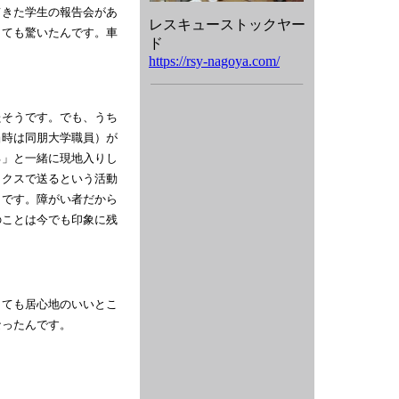
てきた学生の報告会があ
レスキューストックヤー
とても驚いたんです。車
ド
https://rsy-nagoya.com/
たそうです。でも、うち
当時は同朋大学職員）が
る」と一緒に現地入りし
ックスで送るという活動
うです。障がい者だから
のことは今でも印象に残
とても居心地のいいとこ
なったんです。