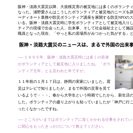
阪神・淡路大震災以降、大規模災害の被災地には多くのボランテ
なった。浦野愛さんはこうしたボランティアと被災地のニーズを
ーディネート業務や防災ボランティア講座を展開する防災NPOの
いる。阪神・淡路大震災時に学生ボランティアとして被災地入り
ティアの現場で出会った人、出来事、そして社会福祉士として施設
職員となった現在、「やっと私の居場所がみつかった気がする」
── １９９５年、阪神・淡路大震災時には多くの若者
がボランティアとして被災地に入りましたね。「ボラ
ンティア元年」とも言われた年ですが。
１１年前の１月１７日は、静岡の実家にいました。震
災はテレビで知りましたが、まるで外国の災害を見て
いるようで・・・。春から大学生という時期でしたから、新生活
した。ボランティアの盛り上がりも知っていましたが「神戸に行
ったくなかったですね。
── ところがいまではボランティアに深くかかわる仕事をされて
に関心をもったきっかけについて教えてください。