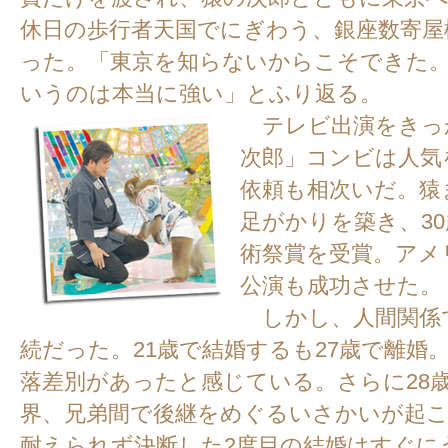
休日の歩行者天国でにぎわう、銀座数寄屋
った。「東京を知らないからこそできた
いうのは本当に強い」とふり返る。
テレビ出演をきっ
次郎」コンビは人気
依頼も相次いだ。猿
足がかりを築き、3
術祭賞を受賞。アメ
公演も成功させた。
しかし、人間関係
続だった。21歳で結婚するも27歳で離婚
落差別があったと感じている。さらに28
界、兄弟間で後継をめぐるいさかいが起
耐えられず決断した2度目の結婚はすぐに