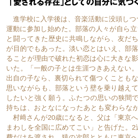
進学校に入学後は、音楽活動に没頭しつ
運動に参加し始めた。部落の人々が自ら立
と闘ってきた歴史に共鳴しながら、友だ
が目的でもあった。淡い恋とはいえ、部
ることが理由で破れた初恋は心に大きな
いた。「一般の子とは生涯つきあえない
出自の子なら、裏切られて傷つくことも
思いながらも、部落という壁を乗り越え
したいと強く願う。ふたつの思いの狭間
持ちは、おとなになったあとも変わらな
村﨑さんが20歳になると、父は「東京
まわしを全国に広めてこい」と告げた。2
費だけを渡され、猿の次郎とともに東京へ。