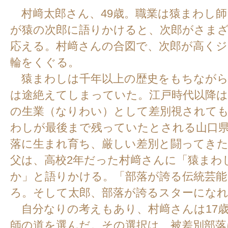
村﨑太郎さん、49歳。職業は猿まわし師
が猿の次郎に語りかけると、次郎がさま
応える。村﨑さんの合図で、次郎が高く
輪をくぐる。
猿まわしは千年以上の歴史をもちながら
は途絶えてしまっていた。江戸時代以降は
の生業（なりわい）として差別視されて
わしが最後まで残っていたとされる山口
落に生まれ育ち、厳しい差別と闘ってき
父は、高校2年だった村﨑さんに「猿まわ
か」と語りかける。「部落が誇る伝統芸能
ろ。そして太郎、部落が誇るスターにな
自分なりの考えもあり、村﨑さんは17
師の道を選んだ。その選択は、被差別部落