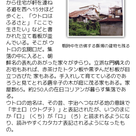
から住宅が軒を連ね
る道を西へ15分ほど
歩くと、「ウトロは
ふるさと」「ここで
生きたい」などと書
かれた立て看板が並
んでいる。そこが ウ
戦時中を彷佛する飯場の建物も残る
トロの玄関口だ。集
落の中に入ると、朝
鮮名の表札のあがった家々がずらり。立派な門構えの
お宅もあれば、赤茶けたトタン板や黒ずんだ杉板が目
立つ古びた 家もある。手入れして育てているのであ
ろうと見てとれる唐辛子の木が庭に茂る家もある。家
屋数65。約250人の在日コリアンが暮らす集落であ
る。
ウトロの地名は、その昔、宇治へつながる地の意味で
「宇土口（ウトグチ）」と表記されたが、いつのまに
か「口」（くち）が「ロ」（ろ）と読まれるようにな
り、読みやすくカタカナ表記されるようになったも
の。