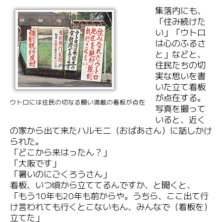
集落内にも、
「住み続けた
い」「ウトロ
は心のふるさ
と」などと、
住民たちの切
実な思いを書
いた立て看板
が点在する。
ウトロには住民の切なる願い満載の看板が点在
写真を撮って
いると、近く
の家から出て来たハルモニ（おばあさん）に話しかけ
られた。
「どこから来はったん？」
「大阪です」
「暑いのにごくろうさん」
看板、いつ頃から立ててるんですか、と聞くと、
「もう10年も20年も前からや。うちら、ここ出て行
け言われても行くとこないもん、みんなで（看板を）
立てた」