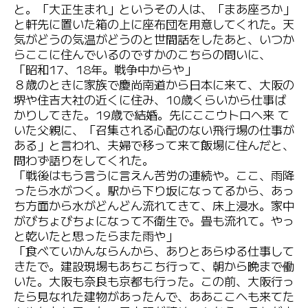
と。「大正生まれ」というその人は、「まあ座ろか」
と軒先に置いた箱の上に座布団を用意してくれた。天
気がどうの気温がどうのと世間話をしたあと、いつか
らここに住んでいるのですかのこちらの問いに、
「昭和17、18年。戦争中からや」
８歳のときに家族で慶尚南道から日本に来て、大阪の
堺や住吉大社の近くに住み、10歳くらいから仕事ば
かりしてきた。19歳で結婚。先にここウトロへ来 て
いた父親に、「召集される心配のない飛行場の仕事が
ある」と言われ、夫婦で移って来て飯場に住んだと、
問わず語りをしてくれた。
「戦後はもう言うに言えん苦労の連続や。ここ、雨降
ったら水がつく。駅から下り坂になってるから、あっ
ち方面から水がどんどん流れてきて、床上浸水。家中
がびちょびちょになって不衛生で。畳も流れて。やっ
と乾いたと思ったらまた雨や」
「食べていかんならんから、ありとあらゆる仕事して
きたで。建設現場もあちこち行って、朝から晩まで働
いた。大阪も奈良も京都も行った。この前、大阪行っ
たら見なれた建物があったんで、ああここへも来てた