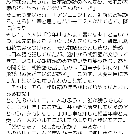
んやなあと思った。日本語が読めへんから、それが大
阪のどこやったんか分からんのやけど」
そこまで聞いた時、「アンニョン」と、近所のお宅か
ら、さらに年輩と思しきハルモニ２人が出てきて、隣
に座った。
そして、３人は「今年はほんまに暑いなあ」と言いつ
つ、庭先に植えたキュウリが大きくなった、瓢箪も鳳
仙花も実をつけたと、そんな話をひとしきり。始め
は日本語で話していたが、途中から朝鮮語が交じって
きて、いつしか朝鮮語のみで泣いたり笑ったり。あと
で聞くと、朝鮮語で話したのは「唐辛子には時々目が
飛び出るほど辛いのがある」「この前、大変な目にあ
った」という話だったとのことだった。
「そやね。そら、朝鮮語のほうがわかりやすいときも
あるわな」
と、先のハルモニ。こんなふうに、誰が誘うでもな
く、もう何年もここで毎日井戸端会議をしているのだ
という。夕方になり、手押し車を押した相当年輩と見
受ける一人のハルモニがよたりよたりと歩いてきた。
「どやった？ 楽しかったか？ 座るか？」
先のハルモニたちが声をかけるが、手押し車のハルモ