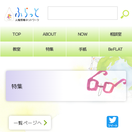
ABOUT
相談室
NOW
TOP
BeFLAT
教室
特集
手紙
特集
一覧ページへ