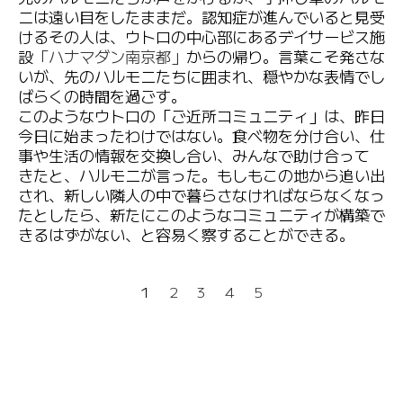
ニは遠い目をしたままだ。認知症が進んでいると見受
けるその人は、ウトロの中心部にあるデイサービス施
設
「ハナマダン南京都」
からの帰り。言葉こそ発さな
いが、先のハルモニたちに囲まれ、穏やかな表情でし
ばらくの時間を過ごす。
このようなウトロの「ご近所コミュニティ」は、昨日
今日に始まったわけではない。食べ物を分け合い、仕
事や生活の情報を交換し合い、みんなで助け合って
きたと、ハルモニが言った。もしもこの地から追い出
され、新しい隣人の中で暮らさなければならなくなっ
たとしたら、新たにこのようなコミュニティが構築で
きるはずがない、と容易く察することができる。
1
2
3
4
5