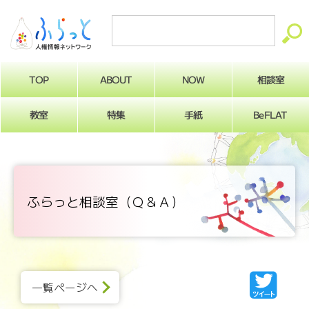
ABOUT
相談室
NOW
TOP
BeFLAT
教室
特集
手紙
ふらっと相談室（Ｑ＆Ａ）
一覧ページへ