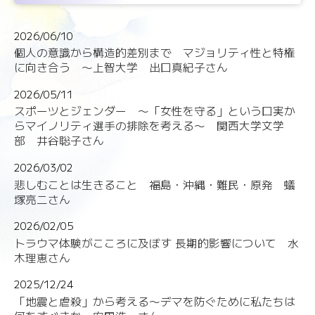
2026/06/10
個人の意識から構造的差別まで マジョリティ性と特権
に向き合う 〜上智大学 出口真紀子さん
2026/05/11
スポーツとジェンダー 〜「女性を守る」という口実か
らマイノリティ選手の排除を考える〜 関西大学文学
部 井谷聡子さん
2026/03/02
悲しむことは生きること 福島・沖縄・難民・原発 蟻
塚亮二さん
2026/02/05
トラウマ体験がこころに及ぼす 長期的影響について 水
木理恵さん
2025/12/24
「地震と虐殺」から考える〜デマを防ぐために私たちは