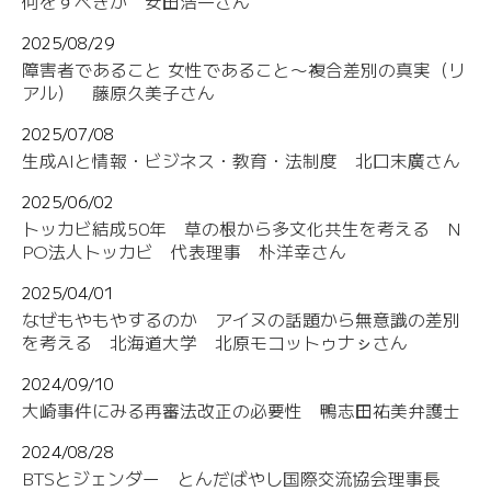
何をすべきか 安田浩一さん
2025/08/29
障害者であること 女性であること〜複合差別の真実（リ
アル） 藤原久美子さん
2025/07/08
生成AIと情報・ビジネス・教育・法制度 北口末廣さん
2025/06/02
トッカビ結成50年 草の根から多文化共生を考える N
PO法人トッカビ 代表理事 朴洋幸さん
2025/04/01
なぜもやもやするのか アイヌの話題から無意識の差別
を考える 北海道大学 北原モコットゥナㇱさん
2024/09/10
大崎事件にみる再審法改正の必要性 鴨志田祐美弁護士
2024/08/28
BTSとジェンダー とんだばやし国際交流協会理事長