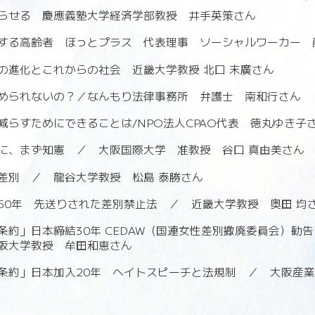
らせる 慶應義塾大学経済学部教授 井手英策さん
する高齢者 ほっとプラス 代表理事 ソーシャルワーカー 
）の進化とこれからの社会 近畿大学教授 北口 末廣さん
められないの？／なんもり法律事務所 弁護士 南和行さん
減らすためにできることは/NPO法人CPAO代表 徳丸ゆき子
に、まず知憲 ／ 大阪国際大学 准教授 谷口 真由美さん
差別 ／ 龍谷大学教授 松島 泰勝さん
50年 先送りされた差別禁止法 ／ 近畿大学教授 奥田 均
条約」日本締結30年 CEDAW（国連女性差別撤廃委員会）勧
阪大学教授 牟田和恵さん
条約」日本加入20年 ヘイトスピーチと法規制 ／ 大阪産