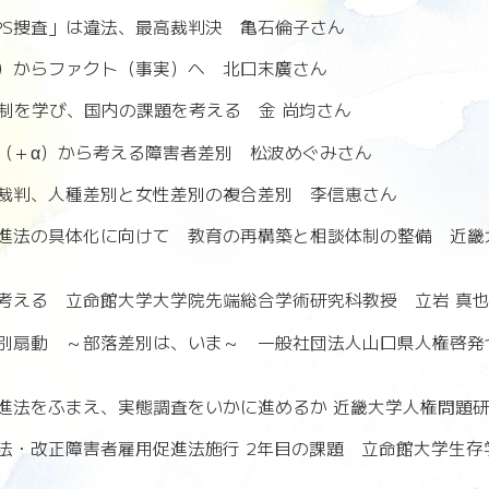
PS捜査」は違法、最高裁判決 亀石倫子さん
）からファクト（事実）へ 北口末廣さん
規制を学び、国内の課題を考える 金 尚均さん
（＋α）から考える障害者差別 松波めぐみさん
裁判、人種差別と女性差別の複合差別 李信恵さん
進法の具体化に向けて 教育の再構築と相談体制の整備 近畿
考える 立命館大学大学院先端総合学術研究科教授 立岩 真
別扇動 ～部落差別は、いま～ 一般社団法人山口県人権啓発
進法をふまえ、実態調査をいかに進めるか 近畿大学人権問題
法・改正障害者雇用促進法施行 2年目の課題 立命館大学生