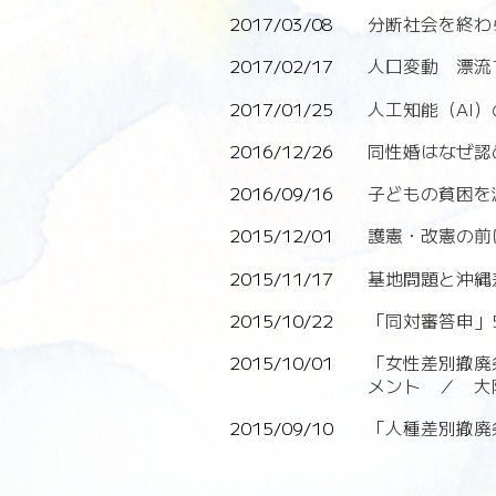
2017/03/08
分断社会を終わ
2017/02/17
人口変動 漂流
2017/01/25
人工知能（AI
2016/12/26
同性婚はなぜ認
2016/09/16
子どもの貧困を
2015/12/01
護憲・改憲の前
2015/11/17
基地問題と沖縄
2015/10/22
「同対審答申」
2015/10/01
「女性差別撤廃
メント ／ 大
2015/09/10
「人種差別撤廃