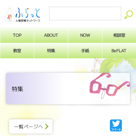
ABOUT
相談室
NOW
TOP
BeFLAT
教室
特集
手紙
特集
一覧ページへ