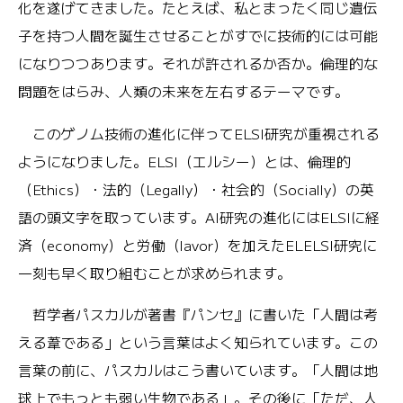
化を遂げてきました。たとえば、私とまったく同じ遺伝
子を持つ人間を誕生させることがすでに技術的には可能
になりつつあります。それが許されるか否か。倫理的な
問題をはらみ、人類の未来を左右するテーマです。
このゲノム技術の進化に伴ってELSI研究が重視される
ようになりました。ELSI（エルシー）とは、倫理的
（Ethics）・法的（Legally）・社会的（Socially）の英
語の頭文字を取っています。AI研究の進化にはELSIに経
済（economy）と労働（lavor）を加えたELELSI研究に
一刻も早く取り組むことが求められます。
哲学者パスカルが著書『パンセ』に書いた「人間は考
える葦である」という言葉はよく知られています。この
言葉の前に、パスカルはこう書いています。「人間は地
球上でもっとも弱い生物である」。その後に「ただ、人