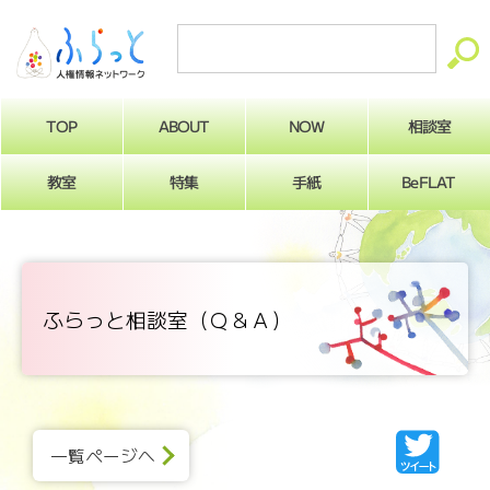
ABOUT
相談室
NOW
TOP
BeFLAT
教室
特集
手紙
ふらっと相談室（Ｑ＆Ａ）
一覧ページへ