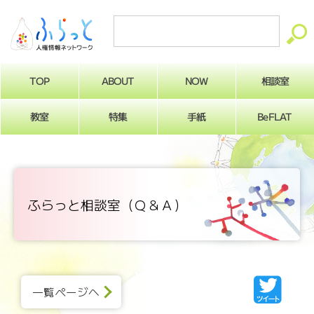
ABOUT
相談室
NOW
TOP
BeFLAT
教室
特集
手紙
ふらっと相談室（Ｑ＆Ａ）
一覧ページへ