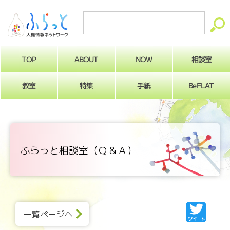
ABOUT
相談室
NOW
TOP
BeFLAT
教室
特集
手紙
ふらっと相談室（Ｑ＆Ａ）
一覧ページへ