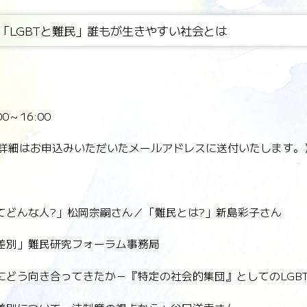
「LGBTと難民」誰もが生きやすい社会とは
0～16:00
信（詳細はお申込みいただいたメールアドレスに送付いたします。
ってどんな人?」松岡宗嗣さん／「難民とは?」新島彩子さん
や差別」難民研究フォーラム事務局
害にどう向き合ってきたか－『特定の社会的集団』としてのLGB