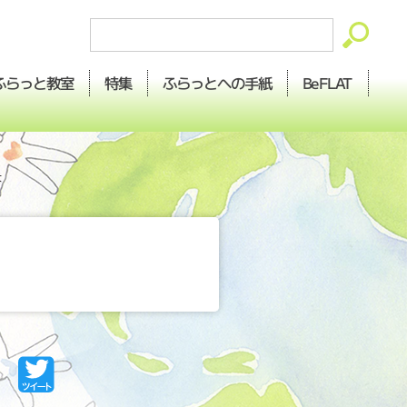
ふらっとへの
ふらっと
BeFLAT
特集
教室
手紙
は