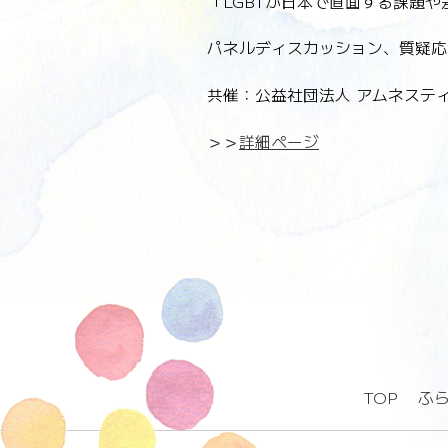
「LGBTが日本で直面する課題
パネルディスカッション、質疑応
共催：公益社団法人 アムネステ
＞＞
詳細ページ
TOP
ふ