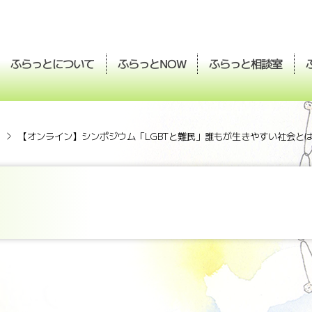
ふらっとについて
ふらっと
ふらっと
相談室
NOW
【オンライン】シンポジウム「LGBTと難民」誰もが生きやすい社会と