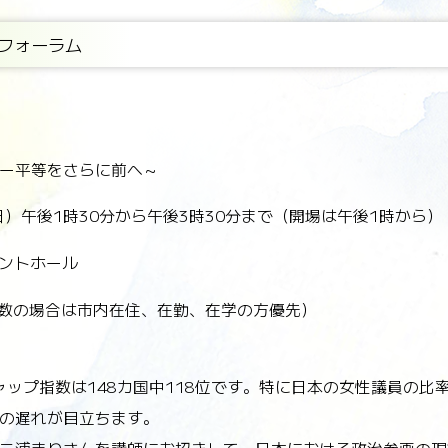
フォーラム
ー平等をさらに前へ～
曜日）午後1時30分から午後3時30分まで（開場は午後1時から）
ベントホール
多数の場合は市内在住、在勤、在学の方優先）
ャップ指数は148カ国中118位です。特に日本の女性議員の
の遅れが目立ちます。