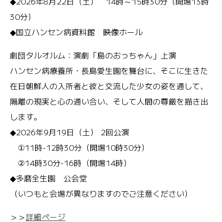
◆2026年8月22日（土） 14時～15時30分（開場13時
30分）
◆国立ハンセン病資料館 映像ホール
劇団タルオルム：演劇「島のおっちゃん」上演
ハンセン病療養所・長島愛生園を舞台に、そこに生きた
在日朝鮮人の入所者と彼と交流した少女の姿を通して、
隔離の現実と心の通い合い、そして人間の尊厳を描き出
します。
◆2026年9月19日（土） 2回公演
①11時-12時30分（開場10時30分）
②14時30分-16時（開場14時）
◆多磨全生園 公会堂
（いつもと会場が異なりますのでご注意ください）
＞＞
詳細ページ