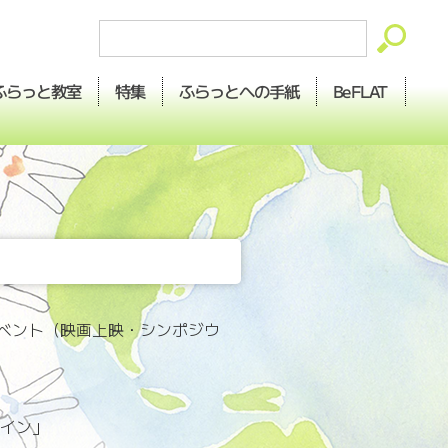
ふらっとへの
ふらっと
BeFLAT
特集
教室
手紙
ベント（映画上映・シンポジウ
ライン」