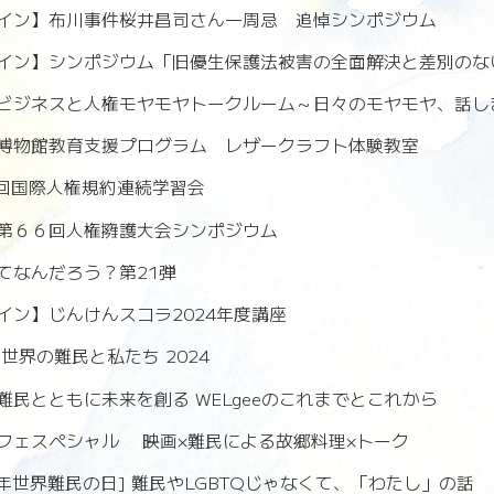
イン】布川事件桜井昌司さん一周忌 追悼シンポジウム
イン】シンポジウム「旧優生保護法被害の全面解決と差別のな
ビジネスと人権モヤモヤトークルーム～日々のモヤモヤ、話し
博物館教育支援プログラム レザークラフト体験教室
7回国際人権規約連続学習会
第６６回人権擁護大会シンポジウム
てなんだろう？第21弾
イン】じんけんスコラ2024年度講座
世界の難民と私たち 2024
難民とともに未来を創る WELgeeのこれまでとこれから
フェスペシャル 映画×難民による故郷料理×トーク
4年世界難民の日] 難民やLGBTQじゃなくて、「わたし」の話