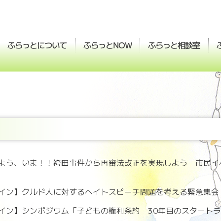
ふらっとについて
ふらっと
ふらっと
相談室
NOW
よう、いま！！袴田事件から再審法改正を実現しよう 市民イ
イン】クルド人に対するヘイトスピーチ問題を考える緊急集会
イン】シンポジウム「子どもの権利条約 30年目のスタート