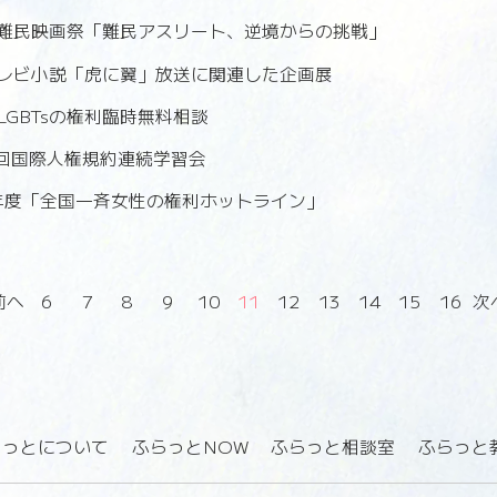
難民映画祭「難民アスリート、逆境からの挑戦」
レビ小説「虎に翼」放送に関連した企画展
LGBTsの権利臨時無料相談
6回国際人権規約連続学習会
4年度「全国一斉女性の権利ホットライン」
前へ
6
7
8
9
10
11
12
13
14
15
16
次
らっとについて
ふらっとNOW
ふらっと相談室
ふらっと