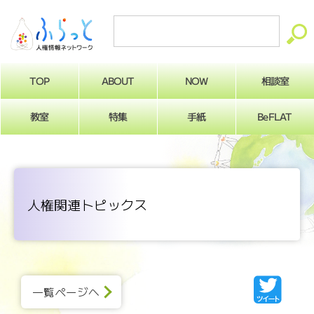
ABOUT
相談室
NOW
TOP
BeFLAT
教室
特集
手紙
人権関連トピックス
一覧ページへ