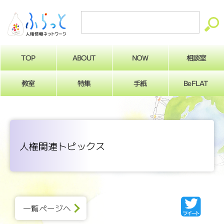
ABOUT
相談室
NOW
TOP
BeFLAT
教室
特集
手紙
人権関連トピックス
一覧ページへ