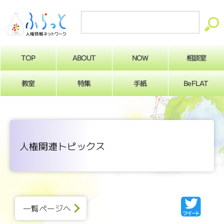
ABOUT
相談室
NOW
TOP
BeFLAT
教室
特集
手紙
人権関連トピックス
一覧ページへ