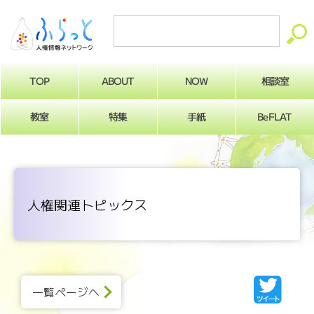
ABOUT
相談室
NOW
TOP
BeFLAT
教室
特集
手紙
人権関連トピックス
一覧ページへ