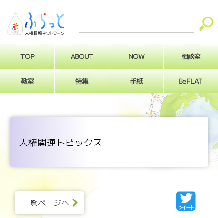
ABOUT
相談室
NOW
TOP
BeFLAT
教室
特集
手紙
人権関連トピックス
一覧ページへ