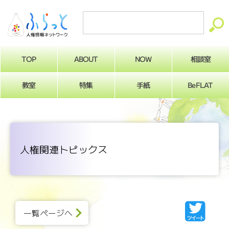
ABOUT
相談室
NOW
TOP
BeFLAT
教室
特集
手紙
人権関連トピックス
一覧ページへ