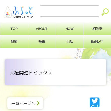
ABOUT
相談室
NOW
TOP
BeFLAT
教室
特集
手紙
人権関連トピックス
一覧ページへ