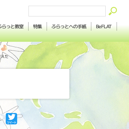
ふらっとへの
ふらっと
BeFLAT
特集
教室
手紙
変えた