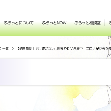
ふらっとについて
ふらっと
ふらっと
相談室
NOW
 一覧
【朝日新聞】逃げ場がない...世界でＤＶ急増中 コロナ禍が夫を