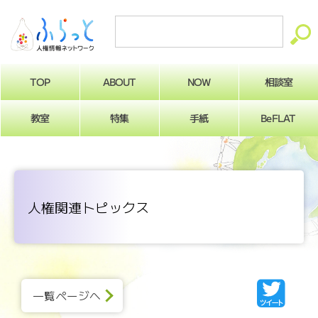
ABOUT
相談室
NOW
TOP
BeFLAT
教室
特集
手紙
人権関連トピックス
一覧ページへ