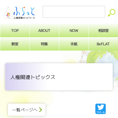
ABOUT
相談室
NOW
TOP
BeFLAT
教室
特集
手紙
人権関連トピックス
一覧ページへ