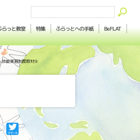
ふらっとへの
ふらっと
BeFLAT
特集
教室
手紙
国人技能実習制度取材①