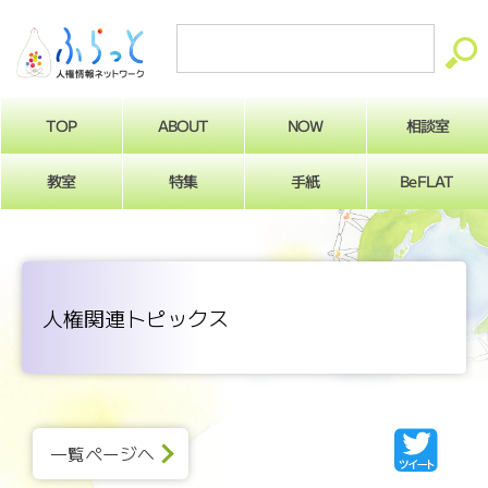
ABOUT
相談室
NOW
TOP
BeFLAT
教室
特集
手紙
人権関連トピックス
一覧ページへ