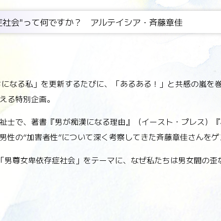
症社会"って何ですか？ アルテイシア・斉藤章佳
ちになる私」を更新するたびに、「あるある！」と共感の嵐を
える特別企画。
祉士で、著書『男が痴漢になる理由』（イースト・プレス）『
男性の“加害者性”について深く考察してきた斉藤章佳さんを
「男尊女卑依存症社会」をテーマに、なぜ私たちは男女間の歪