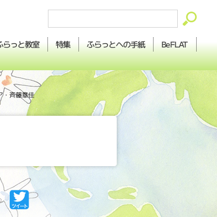
ふらっとへの
ふらっと
BeFLAT
特集
教室
手紙
ア・斉藤章佳