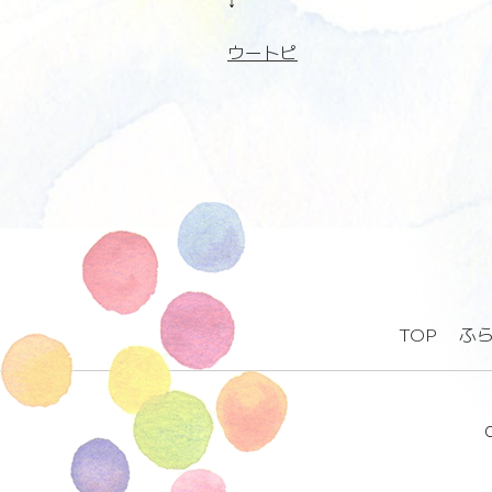
↓
ウートピ
TOP
ふ