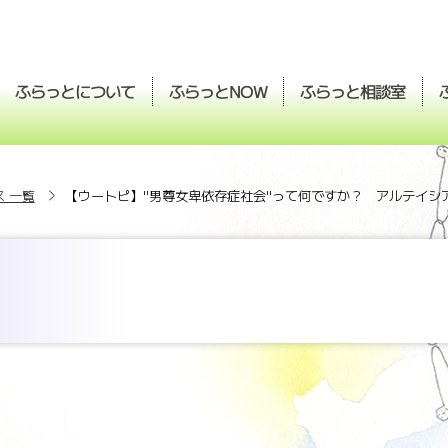
ふらっとについて
ふらっと
ふらっと
相談室
NOW
 一覧
【ウートピ】"男尊女卑依存症社会"って何ですか？ アルテイシ