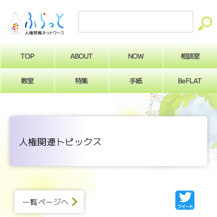
ABOUT
相談室
NOW
TOP
BeFLAT
教室
特集
手紙
人権関連トピックス
一覧ページへ