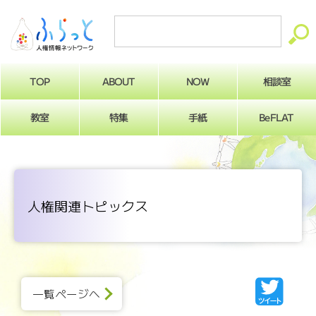
ABOUT
相談室
NOW
TOP
BeFLAT
教室
特集
手紙
人権関連トピックス
一覧ページへ