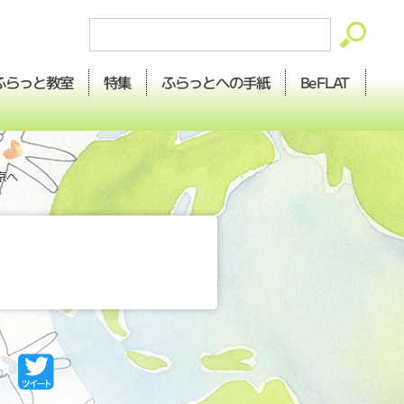
ふらっとへの
ふらっと
BeFLAT
特集
教室
手紙
京へ