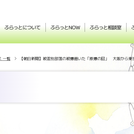
ふらっとについて
ふらっと
ふらっと
相談室
NOW
 一覧
【朝日新聞】被差別部落の被爆描いた「原爆の図」 大阪から東