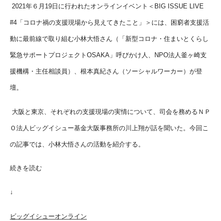
2021年６月19日に行われたオンラインイベント＜BIG ISSUE LIVE
#4「コロナ禍の支援現場から見えてきたこと」＞には、困窮者支援活
動に最前線で取り組む小林大悟さん（「新型コロナ・住まいとくらし
緊急サポートプロジェクトOSAKA」呼びかけ人、NPO法人釜ヶ崎支
援機構・主任相談員）、根本真紀さん（ソーシャルワーカー）が登
壇。
大阪と東京、それぞれの支援現場の実情について、司会を務めるＮＰ
Ｏ法人ビッグイシュー基金大阪事務所の川上翔が話を聞いた。今回こ
の記事では、小林大悟さんの活動を紹介する。
続きを読む
↓
ビッグイシューオンライン