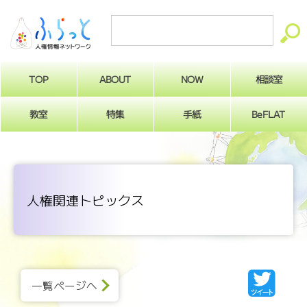
ABOUT
相談室
NOW
TOP
BeFLAT
教室
特集
手紙
人権関連トピックス
一覧ページへ