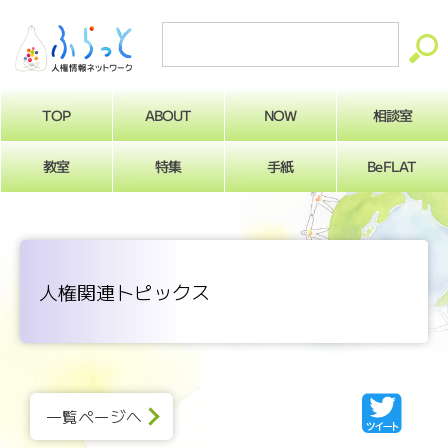
ABOUT
相談室
NOW
TOP
BeFLAT
教室
特集
手紙
人権関連トピックス
一覧ページへ