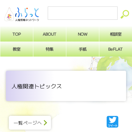
ABOUT
相談室
NOW
TOP
BeFLAT
教室
特集
手紙
人権関連トピックス
一覧ページへ