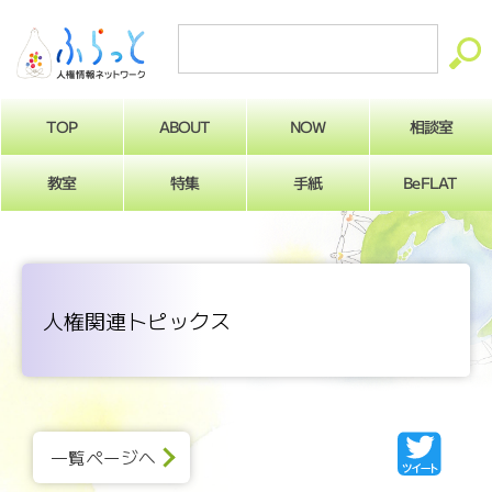
ABOUT
相談室
NOW
TOP
BeFLAT
教室
特集
手紙
人権関連トピックス
一覧ページへ