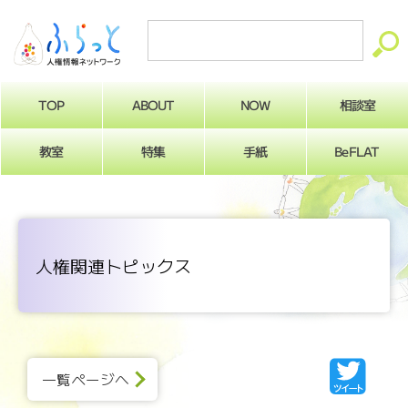
ABOUT
相談室
NOW
TOP
BeFLAT
教室
特集
手紙
人権関連トピックス
一覧ページへ