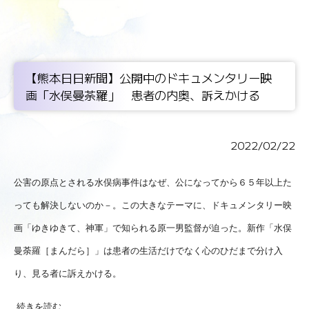
【熊本日日新聞】公開中のドキュメンタリー映
画「水俣曼荼羅」 患者の内奥、訴えかける
2022/02/22
公害の原点とされる水俣病事件はなぜ、公になってから６５年以上た
っても解決しないのか－。この大きなテーマに、ドキュメンタリー映
画「ゆきゆきて、神軍」で知られる原一男監督が迫った。新作「水俣
曼荼羅［まんだら］」は患者の生活だけでなく心のひだまで分け入
り、見る者に訴えかける。
続きを読む