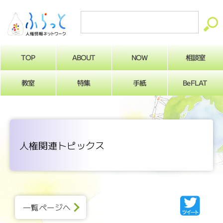
ABOUT
相談室
NOW
TOP
BeFLAT
教室
特集
手紙
人権関連トピックス
一覧ページへ