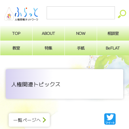
ABOUT
相談室
NOW
TOP
BeFLAT
教室
特集
手紙
人権関連トピックス
一覧ページへ