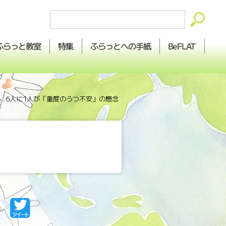
ふらっとへの
ふらっと
BeFLAT
特集
教室
手紙
る...6人に1人が「重度のうつ不安」の懸念