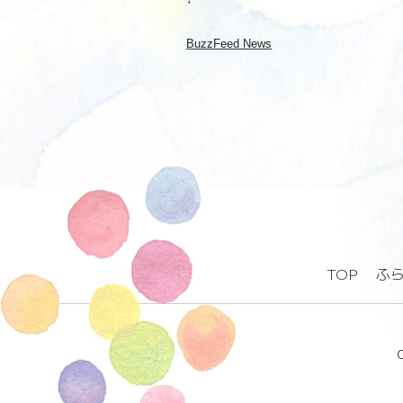
BuzzFeed News
TOP
ふ