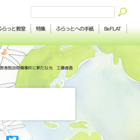
ふらっとへの
ふらっと
BeFLAT
特集
教室
手紙
障害者施設殺傷事件に新たな光 工藤春香