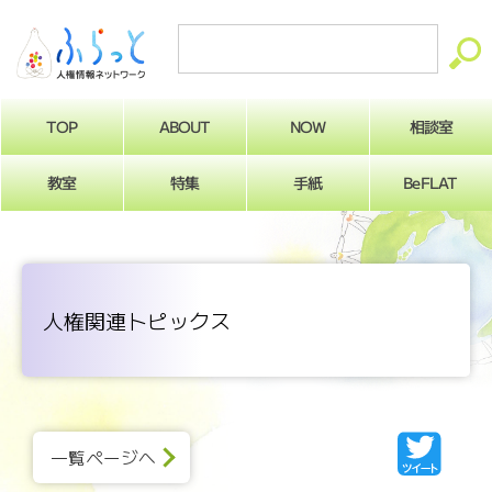
ABOUT
相談室
NOW
TOP
BeFLAT
教室
特集
手紙
人権関連トピックス
一覧ページへ