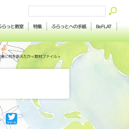
ふらっとへの
ふらっと
BeFLAT
特集
教室
手紙
は記者に何を訴えたか＜取材ファイル＞