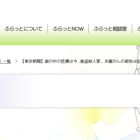
ふらっとについて
ふらっと
ふらっと
相談室
NOW
 一覧
【東京新聞】塀の中の医療は今...強盗殺人罪、末期がんの被告