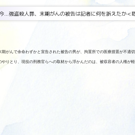
今...強盗殺人罪、末期がんの被告は記者に何を訴えたか＜
末期がんで余命わずかと宣告された被告の男が、拘置所での医療措置が不適切
のやりとり、現役の刑務官らへの取材から浮かんだのは、被収容者の人権が軽