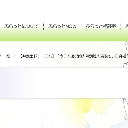
ふらっとについて
ふらっと
ふらっと
相談室
NOW
 一覧
【弁護士ドットコム】「今こそ選択的夫婦別姓の実現を」日弁連