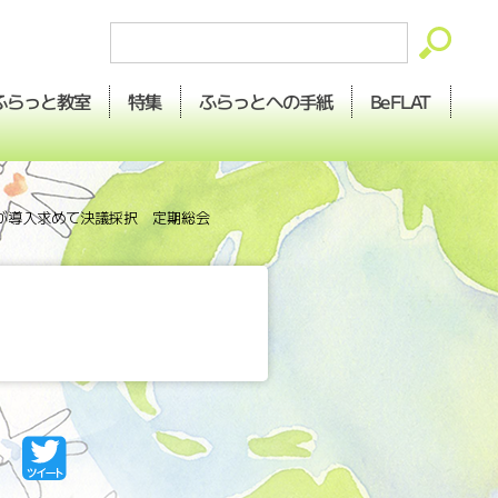
ふらっとへの
ふらっと
BeFLAT
特集
教室
手紙
が導入求めて決議採択 定期総会