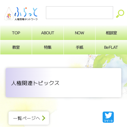
ABOUT
相談室
NOW
TOP
BeFLAT
教室
特集
手紙
人権関連トピックス
一覧ページへ