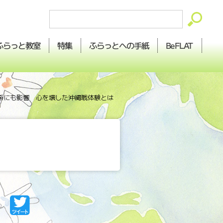
ふらっとへの
ふらっと
BeFLAT
特集
教室
手紙
孫にも影響 心を壊した沖縄戦体験とは