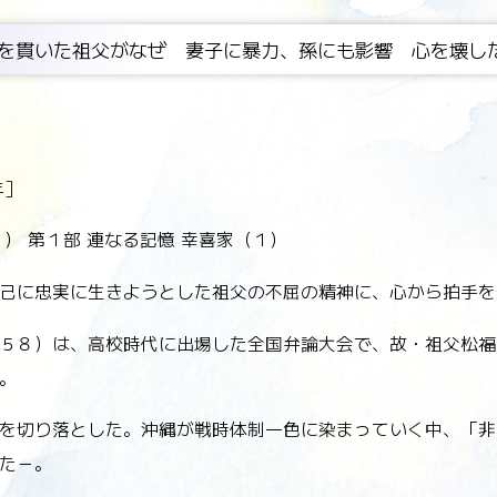
を貫いた祖父がなぜ 妻子に暴力、孫にも影響 心を壊し
年］
） 第１部 連なる記憶 幸喜家（１）
己に忠実に生きようとした祖父の不屈の精神に、心から拍手を
５８）は、高校時代に出場した全国弁論大会で、故・祖父松福
。
を切り落とした。沖縄が戦時体制一色に染まっていく中、「非
た－。