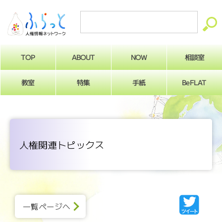
ABOUT
相談室
NOW
TOP
BeFLAT
教室
特集
手紙
人権関連トピックス
一覧ページへ