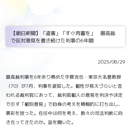
【朝日新聞】「違憲」「すぐ再審を」 最高裁
で反対意見を書き続けた判事の6年間
2025/08/29
最高裁判事を6年余り務めた宇賀克也・東京大名誉教授
（70）が7月、判事を退官した。個性が見えづらいと言
われる裁判官にあって、裁判官個人の意見を判決や決定
で示す「個別意見」で自身の考えを積極的に打ち出し、
異彩を放った。在任中は何を考え、数々の司法判断に向
き合ってきたのか。話を聞いた。