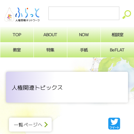
ABOUT
相談室
NOW
TOP
BeFLAT
教室
特集
手紙
人権関連トピックス
一覧ページへ