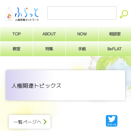
ABOUT
相談室
NOW
TOP
BeFLAT
教室
特集
手紙
人権関連トピックス
一覧ページへ